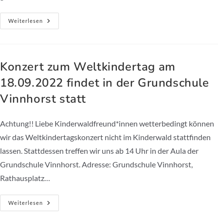
Freiwilligentag
Weiterlesen
Mit
Mitarbeitenden
Der
MTU
Maintenance
Hannover
Konzert zum Weltkindertag am
GmbH
18.09.2022 findet in der Grundschule
Vinnhorst statt
Achtung!! Liebe Kinderwaldfreund*innen wetterbedingt können
wir das Weltkindertagskonzert nicht im Kinderwald stattfinden
lassen. Stattdessen treffen wir uns ab 14 Uhr in der Aula der
Grundschule Vinnhorst. Adresse: Grundschule Vinnhorst,
Rathausplatz…
Konzert
Weiterlesen
Zum
Weltkindertag