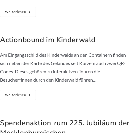
Die
Weiterlesen
„documenta
Fifteen“
Zu
Gast
Im
Kinderwald
Actionbound im Kinderwald
Am Eingangsschild des Kinderwalds an den Containern finden
sich neben der Karte des Geländes seit Kurzem auch zwei QR-
Codes. Dieses gehören zu interaktiven Touren die
Besucher*innen durch den Kinderwald führen…
Actionbound
Weiterlesen
Im
Kinderwald
Spendenaktion zum 225. Jubiläum der
Mecklenburgischen