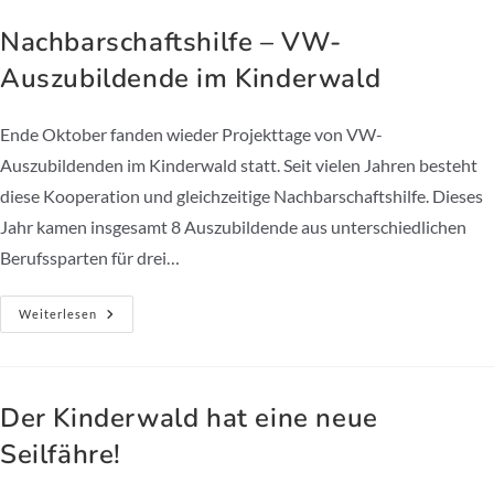
–
Zum
Nachbarschaftshilfe – VW-
Ersten
Mal
Auszubildende im Kinderwald
Planen
Junge
Teamer*innen
Das
Ende Oktober fanden wieder Projekttage von VW-
Sommercamp
Auszubildenden im Kinderwald statt. Seit vielen Jahren besteht
diese Kooperation und gleichzeitige Nachbarschaftshilfe. Dieses
Jahr kamen insgesamt 8 Auszubildende aus unterschiedlichen
Berufssparten für drei…
Nachbarschaftshilfe
Weiterlesen
–
VW-
Auszubildende
Im
Kinderwald
Der Kinderwald hat eine neue
Seilfähre!