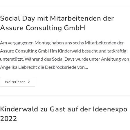
Am
18.09.2022
Findet
In
Social Day mit Mitarbeitenden der
Der
Grundschule
Assure Consulting GmbH
Vinnhorst
Statt
Am vergangenen Montag haben uns sechs Mitarbeitenden der
Assure Consulting GmbH im Kinderwald besucht und tatkräftig
unterstützt. Während des Social Days wurde unter Anleitung von
Angelika Liebrecht die Desbrocksriede von…
Social
Weiterlesen
Day
Mit
Mitarbeitenden
Der
Assure
Consulting
Kinderwald zu Gast auf der Ideenexpo
GmbH
2022