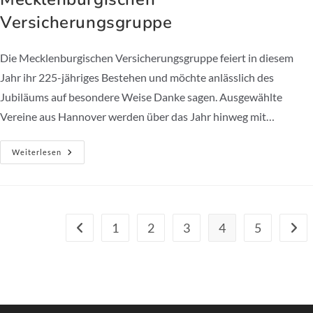
Versicherungsgruppe
Die Mecklenburgischen Versicherungsgruppe feiert in diesem
Jahr ihr 225-jähriges Bestehen und möchte anlässlich des
Jubiläums auf besondere Weise Danke sagen. Ausgewählte
Vereine aus Hannover werden über das Jahr hinweg mit…
Spendenaktion
Weiterlesen
Zum
225.
Jubiläum
Der
Mecklenburgischen
Versicherungsgruppe
1
2
3
4
5
Zur vorherigen Seite
Zur n